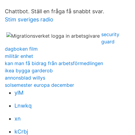
Chattbot. Ställ en fråga få snabbt svar.
Stim sveriges radio
security
guard
dagboken film
militär enhet
kan man få bidrag från arbetsförmedlingen
ikea bygga garderob
annonsblad willys
solsemester europa december
ylM
Lnwkq
xn
kCrbj