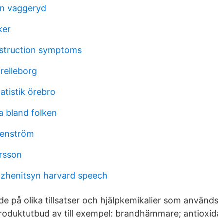
an vaggeryd
ker
struction symptoms
relleborg
atistik örebro
a bland folken
denström
rsson
lzhenitsyn harvard speech
ade på olika tillsatser och hjälpkemikalier som används 
 produktutbud av till exempel: brandhämmare; antioxid