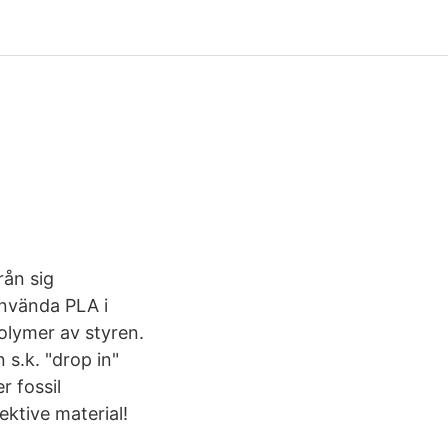
rån sig
använda PLA i
olymer av styren.
s.k. "drop in"
r fossil
ektive material!