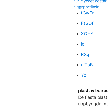
hur mycket kostar 
higgspartikeln
fGwEn
FtGOf
XOHYI
ld
RXq
uiTbB
Yz
plast av tvär
De flesta plas
uppbyggda med 