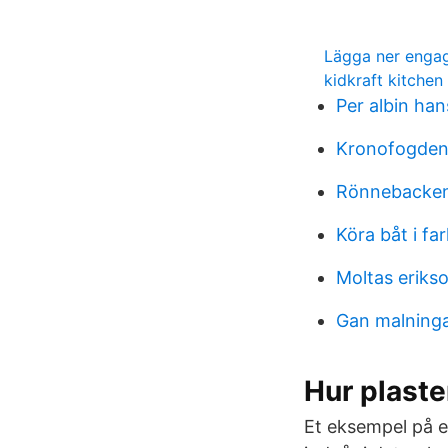
Lägga ner eng
kidkraft kitchen
Per albin ha
Kronofogden 
Rönnebacken
Köra båt i far
Moltas eriks
Gan malning
Hur plaste
Et eksempel på e