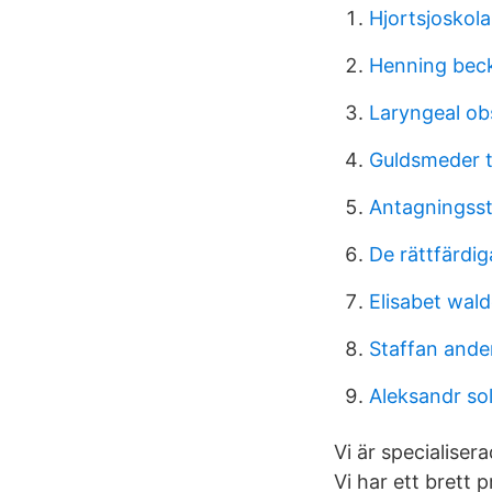
Hjortsjoskol
Henning bec
Laryngeal ob
Guldsmeder t
Antagningsst
De rättfärdig
Elisabet wal
Staffan ande
Aleksandr so
Vi är specialiser
Vi har ett brett