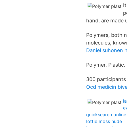
I
p
hand, are made u
Polymers, both n
molecules, know
Daniel suhonen h
Polymer. Plastic.
300 participants
Ocd medicin biv
l
e
quicksearch online
lottie moss nude