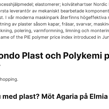
rocesshjälpmedel; elastomerer; kolvätehartser Nordic 
örsta leverantör av mekaniskt bearbetade komponen
ast. I vår moderna maskinpark återfinns högeffektiva
ning av plaster såsom kapar, fräsar, svarvar, maskin
ckning, polering, varmformning, limning och monterin
 name of the PIE polymer price index introduced in Ju
ondo Plast och Polykemi 
r
Shopping.
u med plast? Möt Agaria på Elmia