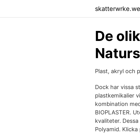
skatterwrke.w
De oli
Natur
Plast, akryl och 
Dock har vissa st
plastkemikalier v
kombination med 
BIOPLASTER. Utöv
kvaliteter. Dessa 
Polyamid. Klicka 