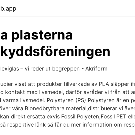
eb.app
ka plasterna
skyddsföreningen
plexiglas – vi reder ut begreppen - Akriform
udier visat att produkter tillverkade av PLA släpper if
id kontakt med livsmedel, därför avråder vi från att 
varma livsmedel. Polystyren (PS) Polystyren är en p
er våra Bionedbrytbara material,distribuerar vi även 
kan direkt ersätta exvis Fossil Polyeten,Fossil PET elle
på respektive länk så får du mer information om resp