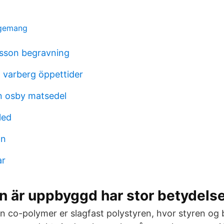
agemang
nsson begravning
varberg öppettider
 osby matsedel
led
on
ar
n är uppbyggd har stor betydelse
n co-polymer er slagfast polystyren, hvor styren og