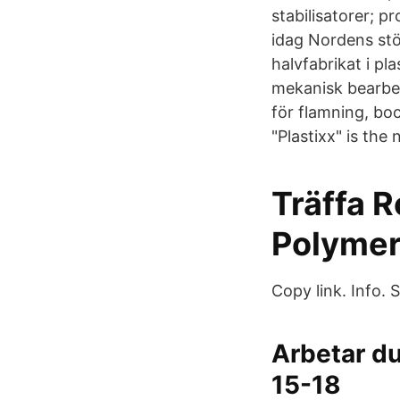
stabilisatorer; p
idag Nordens st
halvfabrikat i pl
mekanisk bearbet
för flamning, bo
"Plastixx" is the
Träffa R
Polyme
Copy link. Info. 
Arbetar d
15-18